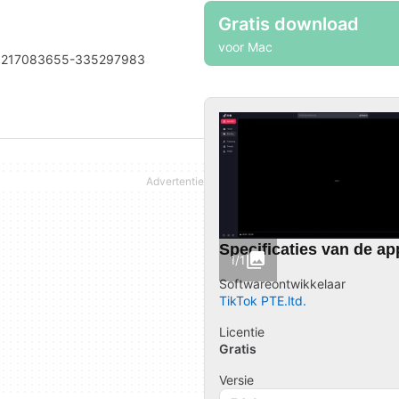
Gratis download
voor Mac
5217083655-335297983
Specificaties van de ap
1/1
Softwareontwikkelaar
TikTok PTE.ltd.
Licentie
Gratis
Versie