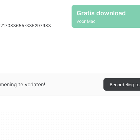
Gratis download
voor Mac
5217083655-335297983
ening te verlaten!
Beoordeling t