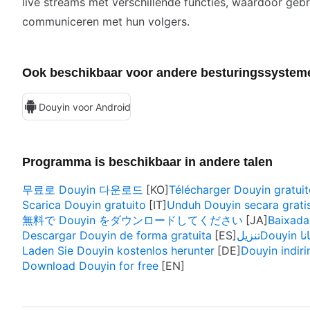
live streams met verschillende functies, waardoor gebr
communiceren met hun volgers.
Ook beschikbaar voor andere besturingssystem
Douyin voor Android
Programma is beschikbaar in andere talen
무료로 Douyin 다운로드
Télécharger Douyin gratui
Scarica Douyin gratuito
Unduh Douyin secara grati
無料で Douyin をダウンロードしてください
Baixada
Descargar Douyin de forma gratuita
تنزيلDo
Laden Sie Douyin kostenlos herunter
Douyin indirin
Download Douyin for free