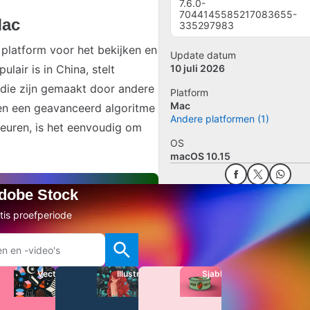
7.6.0-
7044145585217083655-
Mac
335297983
platform voor het bekijken en
Update datum
lair is in China, stelt
10 juli 2026
 die zijn gemaakt door andere
Platform
Mac
 en een geavanceerd algoritme
Andere platformen (1)
keuren, is het eenvoudig om
OS
macOS 10.15
Adobe Stock
Beoordeling toevoege
tis proefperiode
Verslag uitbrengen van
software/rapporteren?
Vectoren
Illustraties
Sjablonen