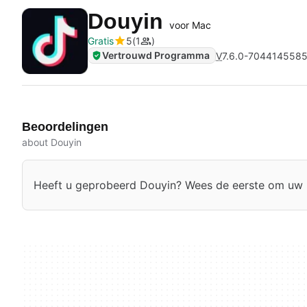
Douyin
voor Mac
Gratis
5
1
Vertrouwd Programma
V
7.6.0-704414558
Beoordelingen
about Douyin
Heeft u geprobeerd Douyin? Wees de eerste om uw m