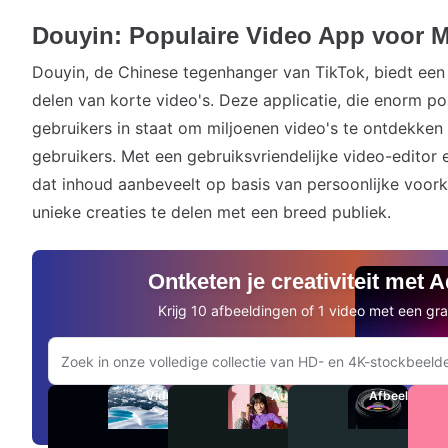
Douyin: Populaire Video App voor 
Douyin, de Chinese tegenhanger van TikTok, biedt een 
delen van korte video's. Deze applicatie, die enorm popu
gebruikers in staat om miljoenen video's te ontdekken
gebruikers. Met een gebruiksvriendelijke video-editor
dat inhoud aanbeveelt op basis van persoonlijke voor
unieke creaties te delen met een breed publiek.
Ontketen je creativiteit met 
Krijg 10 afbeeldingen of 1 video met een gra
Zoeken op Adobe.com
Video's
Audio
Afbeeldingen