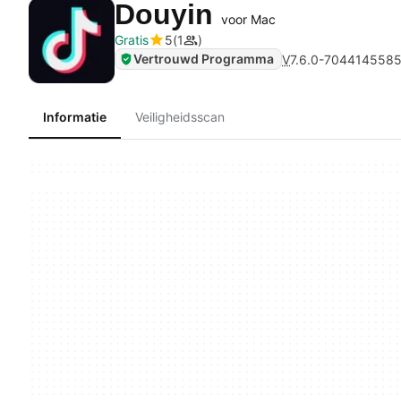
Douyin
voor Mac
Gratis
5
1
Vertrouwd Programma
V
7.6.0-704414558
Informatie
Veiligheidsscan